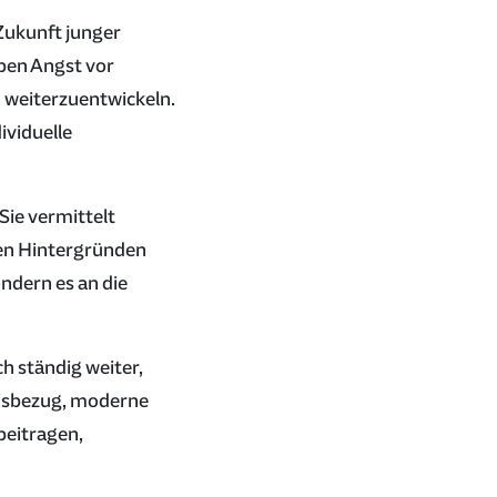
 Zukunft junger
aben Angst vor
h weiterzuentwickeln.
ividuelle
Sie vermittelt
hen Hintergründen
ndern es an die
h ständig weiter,
xisbezug, moderne
beitragen,