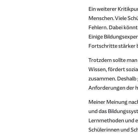
Ein weiterer Kritikpu
Menschen. Viele Schü
Fehlern. Dabei könnt
Einige Bildungsexper
Fortschritte stärker 
Trotzdem sollte man n
Wissen, fördert soz
zusammen. Deshalb g
Anforderungen der h
Meiner Meinung nach 
und das Bildungssyst
Lernmethoden und ein
Schülerinnen und Sch