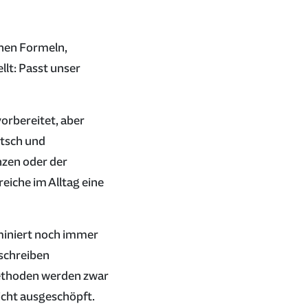
rnen Formeln,
llt: Passt unser
vorbereitet, aber
utsch und
nzen oder der
eiche im Alltag eine
miniert noch immer
 schreiben
methoden werden zwar
nicht ausgeschöpft.