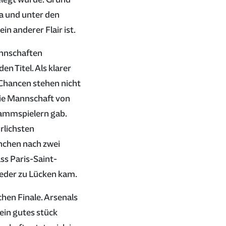
dia und unter den
in anderer Flair ist.
annschaften
n Titel. Als klarer
s Chancen stehen nicht
 die Mannschaft von
tammspielern gab.
hrlichsten
nchen nach zwei
ass Paris-Saint-
ieder zu Lücken kam.
hen Finale. Arsenals
 ein gutes stück