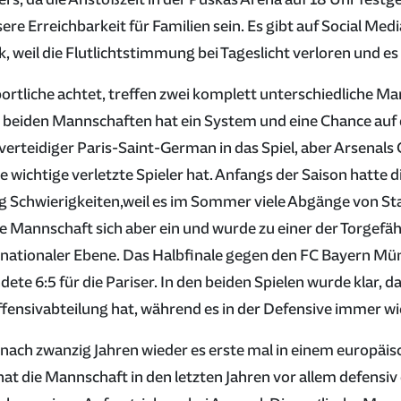
ssere Erreichbarkeit für Familien sein. Es gibt auf Social Me
, weil die Flutlichtstimmung bei Tageslicht verloren und es e
rtliche achtet, treffen zwei komplett unterschiedliche M
 beiden Mannschaften hat ein System und eine Chance auf de
lverteidiger Paris-Saint-German in das Spiel, aber Arsenal
ele wichtige verletzte Spieler hat. Anfangs der Saison hatte
ig Schwierigkeiten,weil es im Sommer viele Abgänge von S
die Mannschaft sich aber ein und wurde zu einer der Torgefä
rnationaler Ebene. Das Halbfinale gegen den FC Bayern Mü
dete 6:5 für die Pariser. In den beiden Spielen wurde klar, d
fensivabteilung hat, während es in der Defensive immer w
 nach zwanzig Jahren wieder es erste mal in einem europäisc
hat die Mannschaft in den letzten Jahren vor allem defensiv