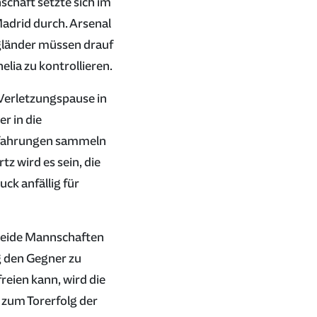
schaft setzte sich im
Madrid durch. Arsenal
Engländer müssen drauf
lia zu kontrollieren.
r Verletzungspause in
r in die
Erfahrungen sammeln
z wird es sein, die
ck anfällig für
 beide Mannschaften
g den Gegner zu
reien kann, wird die
 zum Torerfolg der