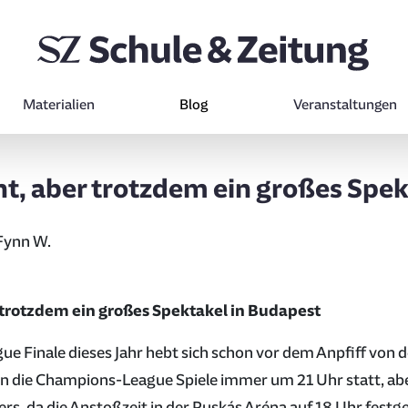
Materialien
Blog
Veranstaltungen
cht, aber trotzdem ein großes Spe
Fynn W.
r trotzdem ein großes Spektakel in Budapest
 Finale dieses Jahr hebt sich schon vor dem Anpfiff von d
n die Champions-League Spiele immer um 21 Uhr statt, abe
rs, da die Anstoßzeit in der Puskás Aréna auf 18 Uhr festg