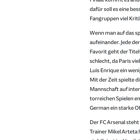
dafür soll es eine be
Fangruppen viel Kritik
Wenn man auf das spo
aufeinander. Jede der
Favorit geht der Tite
schlecht, da Paris vi
Luis Enrique ein wen
Mit der Zeit spielte 
Mannschaft auf inte
torreichen Spielen en
German ein starke Of
Der FC Arsenal steht
Trainer Mikel Arteta 