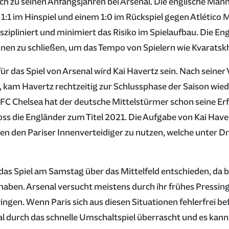
eich zu seinen Anfangsjahren bei Arsenal. Die englische Mann
1:1 im Hinspiel und einem 1:0 im Rückspiel gegen Atlético 
diszipliniert und minimiert das Risiko im Spielaufbau. Die 
en zu schließen, um das Tempo von Spielern wie Kvaratskhe
für das Spiel von Arsenal wird Kai Havertz sein. Nach seine
 kam Havertz rechtzeitig zur Schlussphase der Saison wiede
i FC Chelsea hat der deutsche Mittelstürmer schon seine 
s die Engländer zum Titel 2021. Die Aufgabe von Kai Havert
en den Pariser Innenverteidiger zu nutzen, welche unter Dru
 das Spiel am Samstag über das Mittelfeld entschieden, da
haben. Arsenal versucht meistens durch ihr frühes Pressin
ingen. Wenn Paris sich aus diesen Situationen fehlerfrei bef
l durch das schnelle Umschaltspiel überrascht und es kann